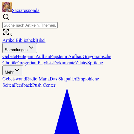
Sacraresponda
K
Artikel
Bibliothek
Bibel
Sammlungen
Gebete
Heilige
im Aufbau
Päpste
im Aufbau
Gregorianische
Choräle
Gregorian Playlists
Dokumente
Zitate/Sprüche
Mehr
Gebetswand
Radio Maria
Das Skapulier
Empfohlene
Seiten
Feedback
Push Center