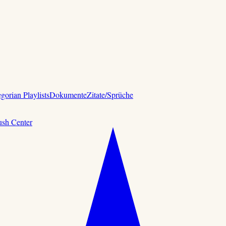
gorian Playlists
Dokumente
Zitate/Sprüche
ush Center