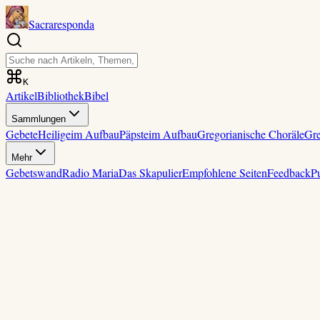
Sacraresponda
K
Artikel
Bibliothek
Bibel
Sammlungen
Gebete
Heilige
im Aufbau
Päpste
im Aufbau
Gregorianische Choräle
Gre
Mehr
Gebetswand
Radio Maria
Das Skapulier
Empfohlene Seiten
Feedback
P