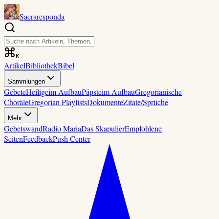
Sacraresponda
K
Artikel
Bibliothek
Bibel
Sammlungen
Gebete
Heilige
im Aufbau
Päpste
im Aufbau
Gregorianische
Choräle
Gregorian Playlists
Dokumente
Zitate/Sprüche
Mehr
Gebetswand
Radio Maria
Das Skapulier
Empfohlene
Seiten
Feedback
Push Center