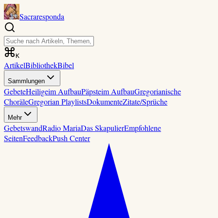
Sacraresponda
K
Artikel
Bibliothek
Bibel
Sammlungen
Gebete
Heilige
im Aufbau
Päpste
im Aufbau
Gregorianische
Choräle
Gregorian Playlists
Dokumente
Zitate/Sprüche
Mehr
Gebetswand
Radio Maria
Das Skapulier
Empfohlene
Seiten
Feedback
Push Center