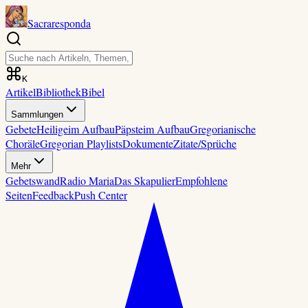
Sacraresponda
K
Artikel
Bibliothek
Bibel
Sammlungen
Gebete
Heilige
im Aufbau
Päpste
im Aufbau
Gregorianische
Choräle
Gregorian Playlists
Dokumente
Zitate/Sprüche
Mehr
Gebetswand
Radio Maria
Das Skapulier
Empfohlene
Seiten
Feedback
Push Center