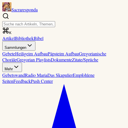
Sacraresponda
K
Artikel
Bibliothek
Bibel
Sammlungen
Gebete
Heilige
im Aufbau
Päpste
im Aufbau
Gregorianische
Choräle
Gregorian Playlists
Dokumente
Zitate/Sprüche
Mehr
Gebetswand
Radio Maria
Das Skapulier
Empfohlene
Seiten
Feedback
Push Center