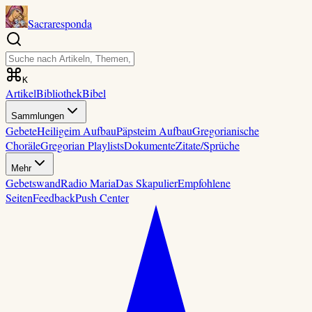
Sacraresponda
K
Artikel
Bibliothek
Bibel
Sammlungen
Gebete
Heilige
im Aufbau
Päpste
im Aufbau
Gregorianische
Choräle
Gregorian Playlists
Dokumente
Zitate/Sprüche
Mehr
Gebetswand
Radio Maria
Das Skapulier
Empfohlene
Seiten
Feedback
Push Center