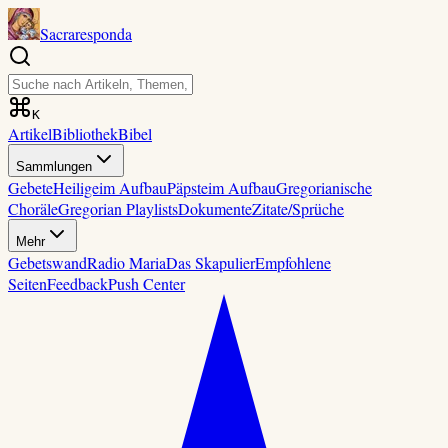
Sacraresponda
K
Artikel
Bibliothek
Bibel
Sammlungen
Gebete
Heilige
im Aufbau
Päpste
im Aufbau
Gregorianische
Choräle
Gregorian Playlists
Dokumente
Zitate/Sprüche
Mehr
Gebetswand
Radio Maria
Das Skapulier
Empfohlene
Seiten
Feedback
Push Center