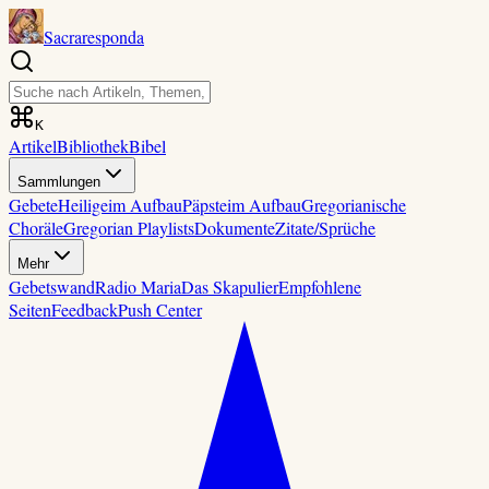
Sacraresponda
K
Artikel
Bibliothek
Bibel
Sammlungen
Gebete
Heilige
im Aufbau
Päpste
im Aufbau
Gregorianische
Choräle
Gregorian Playlists
Dokumente
Zitate/Sprüche
Mehr
Gebetswand
Radio Maria
Das Skapulier
Empfohlene
Seiten
Feedback
Push Center