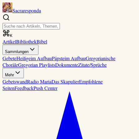
Sacraresponda
K
Artikel
Bibliothek
Bibel
Sammlungen
Gebete
Heilige
im Aufbau
Päpste
im Aufbau
Gregorianische
Choräle
Gregorian Playlists
Dokumente
Zitate/Sprüche
Mehr
Gebetswand
Radio Maria
Das Skapulier
Empfohlene
Seiten
Feedback
Push Center