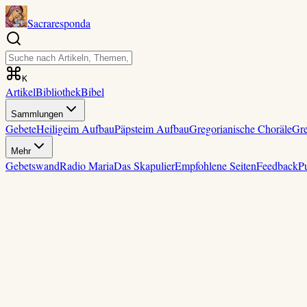
Sacraresponda
K
Artikel
Bibliothek
Bibel
Sammlungen
Gebete
Heilige
im Aufbau
Päpste
im Aufbau
Gregorianische Choräle
Gre
Mehr
Gebetswand
Radio Maria
Das Skapulier
Empfohlene Seiten
Feedback
P