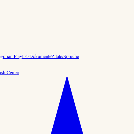
gorian Playlists
Dokumente
Zitate/Sprüche
ush Center