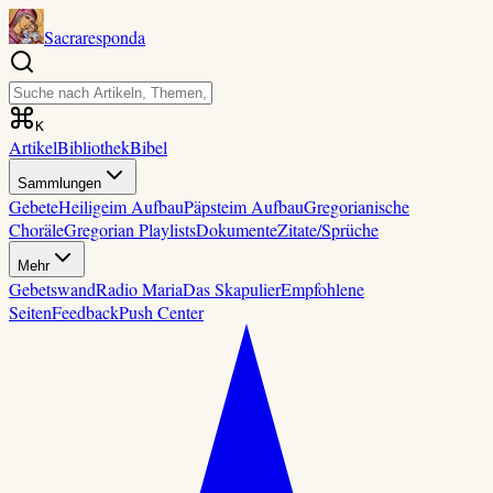
Sacraresponda
K
Artikel
Bibliothek
Bibel
Sammlungen
Gebete
Heilige
im Aufbau
Päpste
im Aufbau
Gregorianische
Choräle
Gregorian Playlists
Dokumente
Zitate/Sprüche
Mehr
Gebetswand
Radio Maria
Das Skapulier
Empfohlene
Seiten
Feedback
Push Center