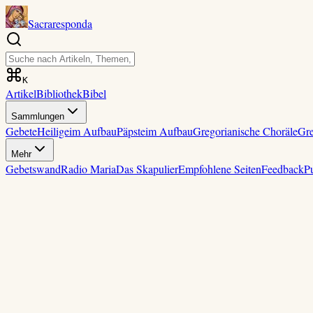
Sacraresponda
K
Artikel
Bibliothek
Bibel
Sammlungen
Gebete
Heilige
im Aufbau
Päpste
im Aufbau
Gregorianische Choräle
Gre
Mehr
Gebetswand
Radio Maria
Das Skapulier
Empfohlene Seiten
Feedback
P