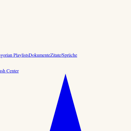
gorian Playlists
Dokumente
Zitate/Sprüche
ush Center