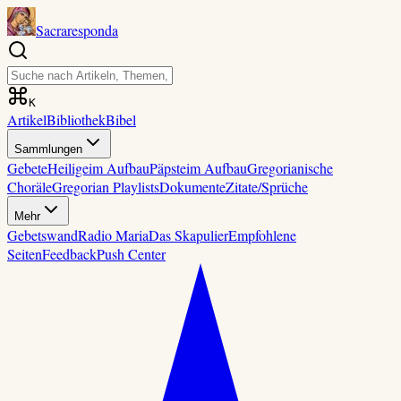
Sacraresponda
K
Artikel
Bibliothek
Bibel
Sammlungen
Gebete
Heilige
im Aufbau
Päpste
im Aufbau
Gregorianische
Choräle
Gregorian Playlists
Dokumente
Zitate/Sprüche
Mehr
Gebetswand
Radio Maria
Das Skapulier
Empfohlene
Seiten
Feedback
Push Center