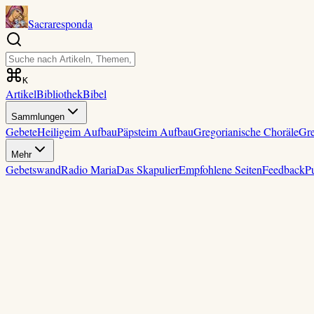
Sacraresponda
K
Artikel
Bibliothek
Bibel
Sammlungen
Gebete
Heilige
im Aufbau
Päpste
im Aufbau
Gregorianische Choräle
Gre
Mehr
Gebetswand
Radio Maria
Das Skapulier
Empfohlene Seiten
Feedback
P