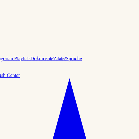
gorian Playlists
Dokumente
Zitate/Sprüche
ush Center