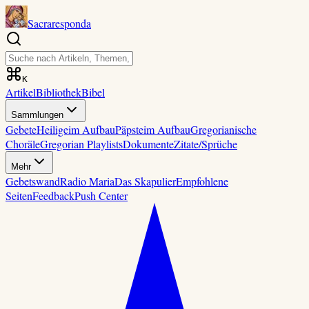
Sacraresponda
K
Artikel
Bibliothek
Bibel
Sammlungen
Gebete
Heilige
im Aufbau
Päpste
im Aufbau
Gregorianische
Choräle
Gregorian Playlists
Dokumente
Zitate/Sprüche
Mehr
Gebetswand
Radio Maria
Das Skapulier
Empfohlene
Seiten
Feedback
Push Center