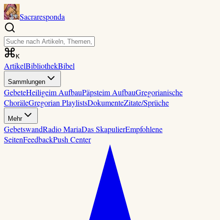
Sacraresponda
K
Artikel
Bibliothek
Bibel
Sammlungen
Gebete
Heilige
im Aufbau
Päpste
im Aufbau
Gregorianische
Choräle
Gregorian Playlists
Dokumente
Zitate/Sprüche
Mehr
Gebetswand
Radio Maria
Das Skapulier
Empfohlene
Seiten
Feedback
Push Center