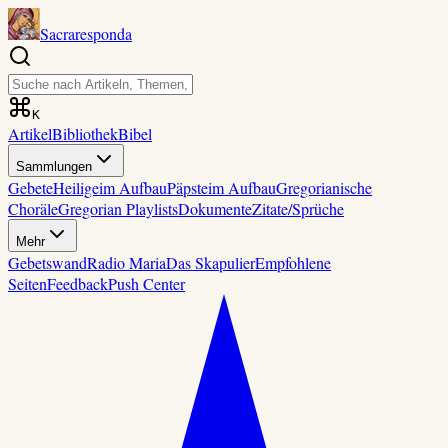
Sacraresponda
K
Artikel
Bibliothek
Bibel
Sammlungen
Gebete
Heilige
im Aufbau
Päpste
im Aufbau
Gregorianische
Choräle
Gregorian Playlists
Dokumente
Zitate/Sprüche
Mehr
Gebetswand
Radio Maria
Das Skapulier
Empfohlene
Seiten
Feedback
Push Center