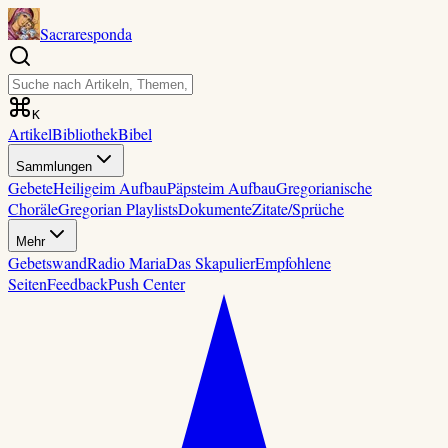
Sacraresponda
K
Artikel
Bibliothek
Bibel
Sammlungen
Gebete
Heilige
im Aufbau
Päpste
im Aufbau
Gregorianische
Choräle
Gregorian Playlists
Dokumente
Zitate/Sprüche
Mehr
Gebetswand
Radio Maria
Das Skapulier
Empfohlene
Seiten
Feedback
Push Center