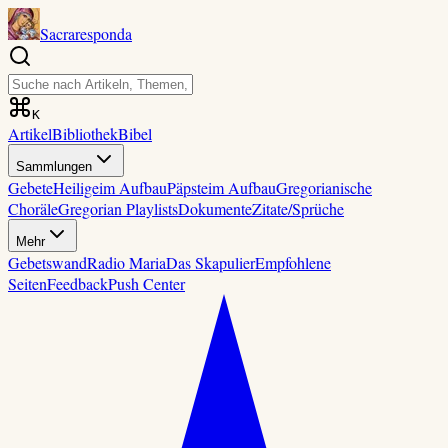
Sacraresponda
K
Artikel
Bibliothek
Bibel
Sammlungen
Gebete
Heilige
im Aufbau
Päpste
im Aufbau
Gregorianische
Choräle
Gregorian Playlists
Dokumente
Zitate/Sprüche
Mehr
Gebetswand
Radio Maria
Das Skapulier
Empfohlene
Seiten
Feedback
Push Center