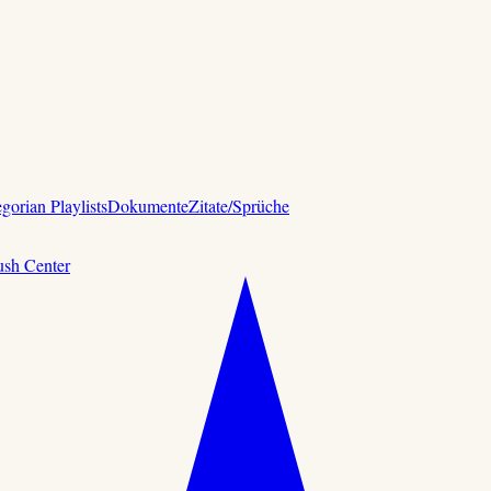
gorian Playlists
Dokumente
Zitate/Sprüche
ush Center