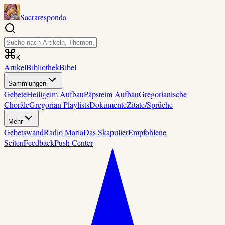
Sacraresponda
K
Artikel
Bibliothek
Bibel
Sammlungen
Gebete
Heilige
im Aufbau
Päpste
im Aufbau
Gregorianische
Choräle
Gregorian Playlists
Dokumente
Zitate/Sprüche
Mehr
Gebetswand
Radio Maria
Das Skapulier
Empfohlene
Seiten
Feedback
Push Center