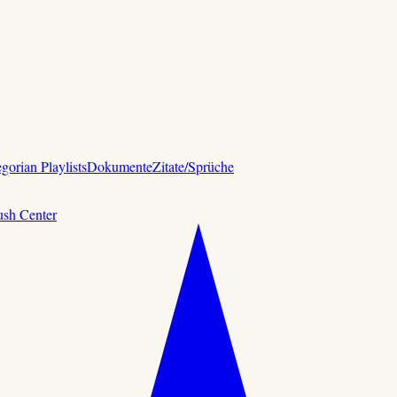
gorian Playlists
Dokumente
Zitate/Sprüche
ush Center