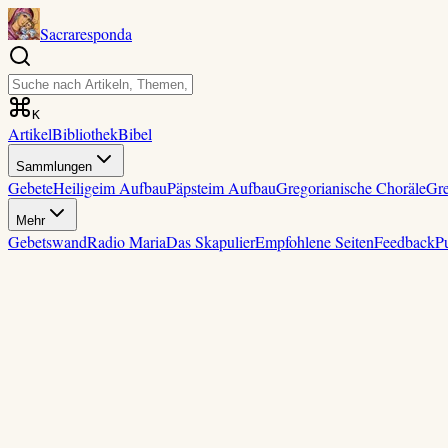
Sacraresponda
K
Artikel
Bibliothek
Bibel
Sammlungen
Gebete
Heilige
im Aufbau
Päpste
im Aufbau
Gregorianische Choräle
Gre
Mehr
Gebetswand
Radio Maria
Das Skapulier
Empfohlene Seiten
Feedback
P